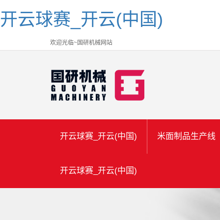
开云球赛_开云(中国)
欢迎光临~国研机械网站
开云球赛_开云(中国)
米面制品生产线
开云球赛_开云(中国)