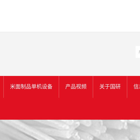
米面制品单机设备
产品视频
关于国研
信