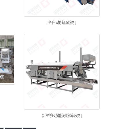
全自动猪肠粉机
新型多功能河粉凉皮机