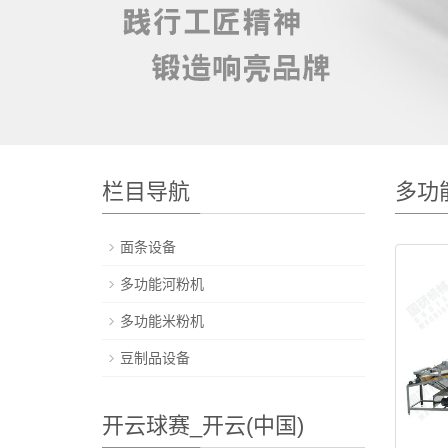
栏目导航
多功
面条设备
多功能河粉机
多功能米粉机
豆制品设备
开云球赛_开云(中国)