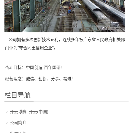
公司拥有多项创新技术专利，连续多年被广东省人民政府相关部
门评为“守合同重信用企业”。
奋斗目标：中国创造·百年国研!
经营理念：诚信、创新、分享、精进!
栏目导航
开云球赛_开云(中国)
公司简介