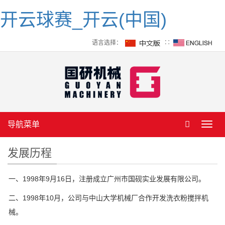
开云球赛_开云(中国)
语言选择：
∷
导航菜单
Toggl
navig
发展历程
一、1998年9月16日，注册成立广州市国砚实业发展有限公司。
二、1998年10月，公司与中山大学机械厂合作开发洗衣粉搅拌机
械。