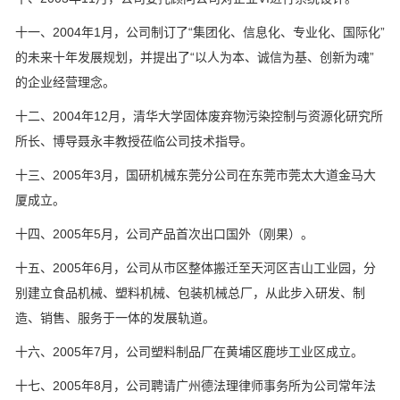
十一、2004年1月，公司制订了“集团化、信息化、专业化、国际化”
的未来十年发展规划，并提出了“以人为本、诚信为基、创新为魂”
的企业经营理念。
十二、2004年12月，清华大学固体废弃物污染控制与资源化研究所
所长、博导聂永丰教授莅临公司技术指导。
十三、2005年3月，国研机械东莞分公司在东莞市莞太大道金马大
厦成立。
十四、2005年5月，公司产品首次出口国外（刚果）。
十五、2005年6月，公司从市区整体搬迁至天河区吉山工业园，分
别建立食品机械、塑料机械、包装机械总厂，从此步入研发、制
造、销售、服务于一体的发展轨道。
十六、2005年7月，公司塑料制品厂在黄埔区鹿埗工业区成立。
十七、2005年8月，公司聘请广州德法理律师事务所为公司常年法