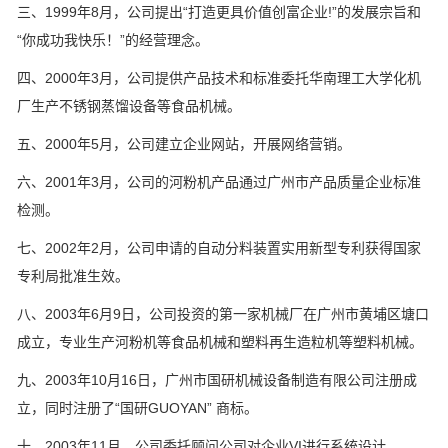
三、1999年8月，公司提出“打造更具价值创富企业!”的发展宗旨和
“你成功我快乐！”的经营理念。
四、2000年3月，公司提供产品技术和标准委托华南理工大学化机
厂生产不锈钢蒸馏设备等食品机械。
五、2000年5月，公司建立企业网站，开展网络营销。
六、2001年3月，公司的河粉机产品通过广州市产品质量企业标准
检测。
七、2002年2月，公司申请的自动分料装置实用新型专利获得国家
专利局批准生效。
八、2003年6月9日，公司投资的第一家机械厂在广州市黄埔区塘口
成立，专业生产河粉机等食品机械和塑料再生造粒机等塑料机械。
九、2003年10月16日，广州市国研机械设备制造有限公司注册成
立，同时注册了“国研GUOYAN” 商标。
十、2003年11月，公司委托顾问公司对企业VI进行系统设计。