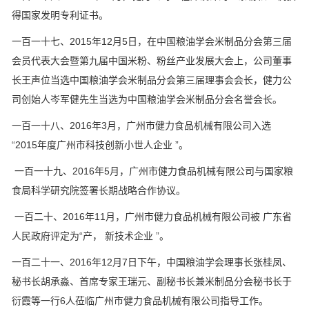
得国家发明专利证书。
一百一十七、2015年12月5日，在中国粮油学会米制品分会第三届
会员代表大会暨第九届中国米粉、粉丝产业发展大会上，公司董事
长王声位当选中国粮油学会米制品分会第三届理事会会长，健力公
司创始人岑军健先生当选为中国粮油学会米制品分会名誉会长。
一百一十八、2016年3月，广州市健力食品机械有限公司入选
“2015年度广州市科技创新小世人企业 ”。
一百一十九、2016年5月，广州市健力食品机械有限公司与国家粮
食局科学研究院签署长期战略合作协议。
一百二十、2016年11月，广州市健力食品机械有限公司被 广东省
人民政府评定为“产， 新技术企业 ”。
一百二十一、2016年12月7日下午，中国粮油学会理事长张桂凤、
秘书长胡承淼、首席专家王瑞元、副秘书长兼米制品分会秘书长于
衍霞等一行6人莅临广州市健力食品机械有限公司指导工作。