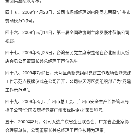
全面实施绩效考核。
四十五、2009年4月28日，公司市场部经理刘启刚同志荣获“广州市
劳动模范”称号。
四十六、2009年5月14日，第十届全国政协副主席罗豪才莅临公司
视察。
四十七、2009年6月25日，台湾亲民党主席宋楚瑜在台北圆山大饭
店会见公司董事长兼总经理王声位先生
四十八、2009年7月2日，天河区两新党组织党建工作现场会暨党建
工作示范点授牌仪式在公司召开，公司被天河区委组织部评为“党建
工作示范点”。
四十九、2009年8月，广州市总工会、广州市安全生产监督管理局
授予公司“全国安康杯竞赛广州市优胜企业”荣誉称号。
五十、2009年8月，公司入选广东省企业联合会、广东省企业家协
会理事单位，公司董事长兼总经理王声位被聘为理事。