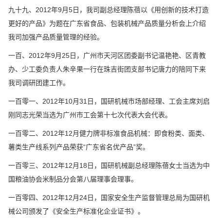
九十九、2012年9月5日，我司副总经理陈蓓以《用创新的技术打造
更好的产品》为题在广东省食品、包装机械产品质量分析会上介绍
我司加强产品质量管理的经验。
一百、2012年9月25日，广州市天河区团委副书记温艳艳、区青教
办、少工委负责人朱辛果一行在珠吉街团支部书记唐力的陪同下来
我司调研团建工作。
一百零一、2012年10月31日，国研机械市场部经理、工会主席刘启
刚同志光荣当选为广州市工会第十七次代表大会代表。
一百零二、2012年12月健力牌非标准食品机械：即食粉类、面类、
薯类生产线系列产品荣获“广东省名优产品”奖。
一百零三、2012年12月18日，国研机械副总经理陈蓓女士当选为中
国粮油协会米制品分会第八届理事会理事。
一百零四、2012年12月24日，国家安全生产监督管理总局为国研机
械公司颁发了《安全生产标准化企业证书》。