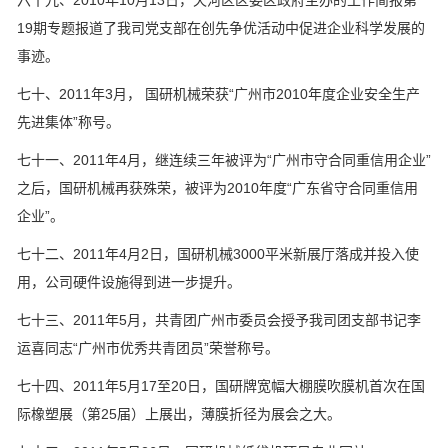
六十九、2010年10月13日，天河区区委区政府主办的工作简报第
19期专题报道了我司党支部在创先争优活动中促进企业科学发展的
事迹。
七十、2011年3月， 国研机械荣获“广州市2010年度企业安全生产
先进集体”称号。
七十一、2011年4月，继连续三年被评为“广州市守合同重信用企业”
之后，国研机械再获殊荣，被评为2010年度“广东省守合同重信用
企业”。
七十二、2011年4月2日，国研机械3000平米新展厅落成并投入使
用，公司硬件设施得到进一步提升。
七十三、2011年5月，共青团广州市委员会授予我司团支部书记李
运喜同志“广州市优秀共青团员”荣誉称号。
七十四、2011年5月17至20日，国研牌宽幅大棚膜吹膜机首次在国
际橡塑展（第25届）上展出，薄膜折径为展会之大。