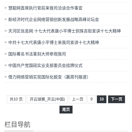
慧聪网首席执行官前来我司洽谈合作事宜
新经济时代企业网络营销创新发展战略高峰论坛会
天河区信息网:十七大代表唐小平博士到珠吉街宣讲十七大精神
中共十七大代表唐小平博士来我司宣讲十七大精神
国际著名书法篆刻大师参观我司
中国共产党国砚实业支部委员会挂牌仪式
借力网络营销实现国际化蜕变（赢周刊报道）
共10 页
开云球赛_开云(中国)
上一页
9
10
下一页
尾页
栏目导航