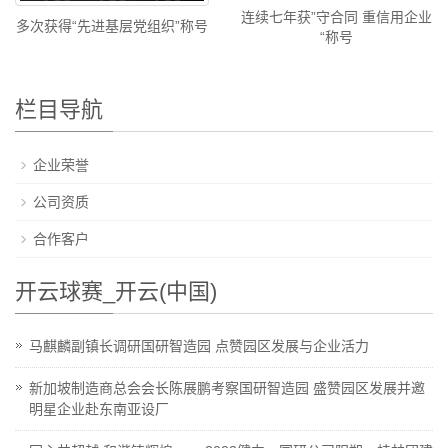
连续七年获”守合同 重信用企业
多次获得“先进基层党组织”称号
“称号
栏目导航
企业荣誉
公司资质
合作客户
开云球赛_开云(中国)
马麒麟副镇长调研国研智造园 点赞园区发展与企业活力
新加坡制造商总会会长陈展鹏考察国研智造园 盛赞园区发展并邀
明星企业赴东南亚设厂