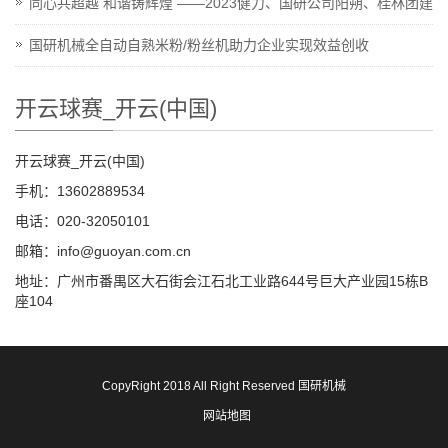
同心共超越 和谐铸辉煌 ——2023健力、国研公司阳朔、桂林团建
国研机械全自动自熟米粉/粉丝机助力企业实现效益创收
开云球赛_开云(中国)
开云球赛_开云(中国)
手机：13602889534
电话：020-32050101
邮箱：info@guoyan.com.cn
地址：广州市番禺区大石街会江石北工业路644号巨大产业园15栋B
座104
CopyRight 2018 All Right Reserved 国研机械
网站地图