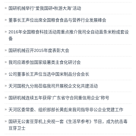
国研机械举行“爱我国研•秋游大海”活动
董事长王声位出席全国粮食食品与营养行业发展峰会
2016年全国粮食科技活动周重点推介我司全自动直条米粉成套设
备
国研机械召开2015年度表彰大会
我司应邀参加国家级薯类主食化研讨会
公司董事长王声位当选中国米制品分会会长
天河国税九分局莅临我司开展税企文化共建活动
国研机械连续五年获得“广东省守合同重信用企业”称号
天河区委常委、组织部部长黄彪来我司指导非公企业党建工作
国研无公害豆芽机上央视一套《生活早参考》节目，成为抗击毒
豆芽卫士