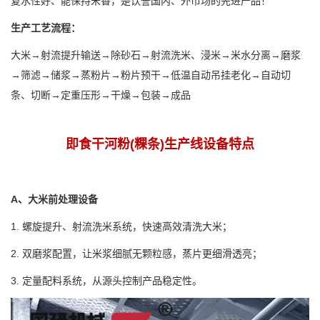
复水性好、能保持米香，是饮誉国内、外市场的先进产品！
生产工艺流程：
大米→射流提升输送→除砂石→射流洗米、浸米→米水分离→磨浆
→筛滤→储浆→蒸粉片→粉片预干→低温自动吊挂老化→自动切
条、切断→定重压形→干燥→包装→成品
即食干河粉(粿条)生产线设备特点
A、大米前处理设备
1. 螺旋提升、射流洗米系统，快速高效清洗大米；
2. 双磨浆配置，让米浆细腻无颗粒感，蒸片更细滑透亮；
3. 定量配料系统，从源头控制产品稳定性。