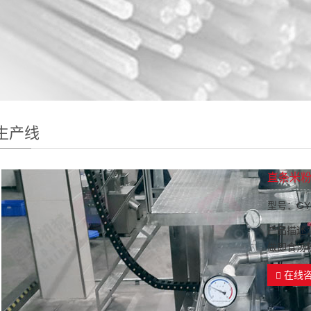
生产线
直条米
型号：GY
产品描述
做即食汤
在线