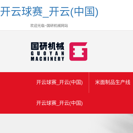
开云球赛_开云(中国)
欢迎光临~国研机械网站
开云球赛_开云(中国)
米面制品生产线
开云球赛_开云(中国)