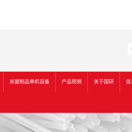
米面制品单机设备
产品视频
关于国研
信