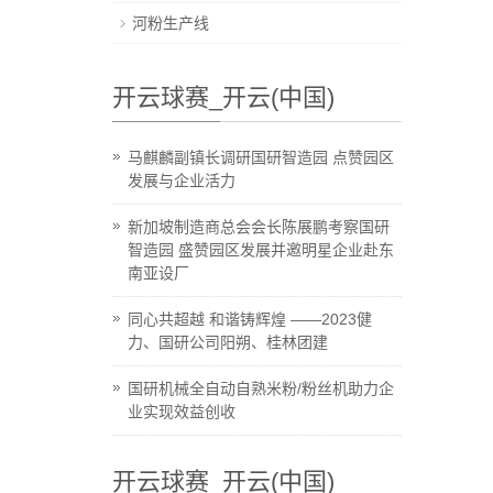
河粉生产线
开云球赛_开云(中国)
马麒麟副镇长调研国研智造园 点赞园区
发展与企业活力
新加坡制造商总会会长陈展鹏考察国研
智造园 盛赞园区发展并邀明星企业赴东
南亚设厂
同心共超越 和谐铸辉煌 ——2023健
力、国研公司阳朔、桂林团建
国研机械全自动自熟米粉/粉丝机助力企
业实现效益创收
开云球赛_开云(中国)