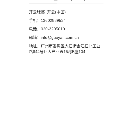
开云球赛_开云(中国)
手机：13602889534
电话：020-32050101
邮箱：info@guoyan.com.cn
地址：广州市番禺区大石街会江石北工业
路644号巨大产业园15栋B座104