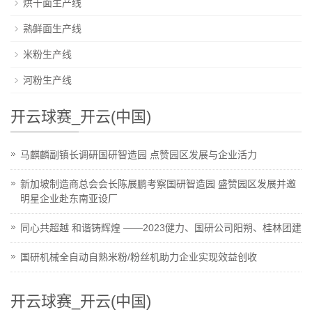
烘干面生产线
熟鲜面生产线
米粉生产线
河粉生产线
开云球赛_开云(中国)
马麒麟副镇长调研国研智造园 点赞园区发展与企业活力
新加坡制造商总会会长陈展鹏考察国研智造园 盛赞园区发展并邀
明星企业赴东南亚设厂
同心共超越 和谐铸辉煌 ——2023健力、国研公司阳朔、桂林团建
国研机械全自动自熟米粉/粉丝机助力企业实现效益创收
开云球赛_开云(中国)