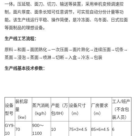
一体。压延辊、面刀、切刀、输送等装置，采用单机变频调速控
制，面片厚度、面条长短可任意调节，可实现自动分份计量等功
能。该生产线运行平稳、操作简便，是冷冻面、乌冬面、日式拉面
等面制品的理想设备。
生产线工艺流程：
原料→和面→面团熟化→一次压面→面片熟化→连续压面→切条→
蒸面→浸泡→蒸面→喷淋→切断→入盒→冷冻→包装
生产线基本技术参数：
装机容
工人/班产
设备
蒸汽消耗
产能（万
设备尺寸
厂房要求
量
（不含包
型号
（kg/h）
包/8H）
（m）
（m）
（kw）
装人员）
GY9-
900～
70
10
75×3×4.5
85×6×4.5
6
10
1100