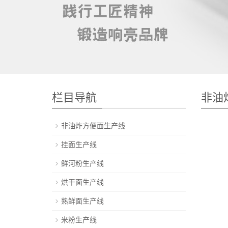
栏目导航
非油
非油炸方便面生产线
挂面生产线
鲜河粉生产线
烘干面生产线
熟鲜面生产线
米粉生产线