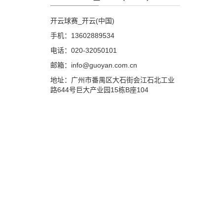
开云球赛_开云(中国)
手机：13602889534
电话：020-32050101
邮箱：info@guoyan.com.cn
地址：广州市番禺区大石街会江石北工业
路644号巨大产业园15栋B座104