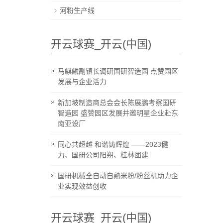
河粉生产线
开云球赛_开云(中国)
马麒麟副镇长调研国研智造园 点赞园区
发展与企业活力
新加坡制造商总会会长陈展鹏考察国研
智造园 盛赞园区发展并邀明星企业赴东
南亚设厂
同心共超越 和谐铸辉煌 ——2023健
力、国研公司阳朔、桂林团建
国研机械全自动自熟米粉/粉丝机助力企
业实现效益创收
开云球赛_开云(中国)