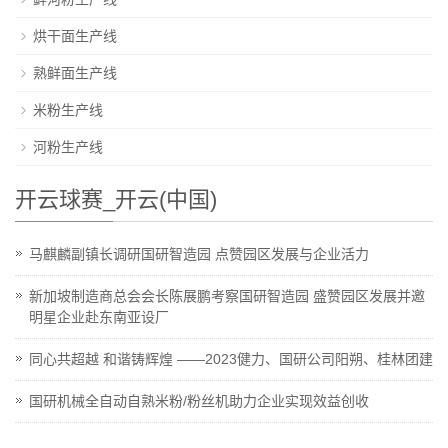
烘干面生产线
熟鲜面生产线
米粉生产线
河粉生产线
开云球赛_开云(中国)
马麒麟副镇长调研国研智造园 点赞园区发展与企业活力
新加坡制造商总会会长陈展鹏考察国研智造园 盛赞园区发展并邀
明星企业赴东南亚设厂
同心共超越 和谐铸辉煌 ——2023健力、国研公司阳朔、桂林团建
国研机械全自动自熟米粉/粉丝机助力企业实现效益创收